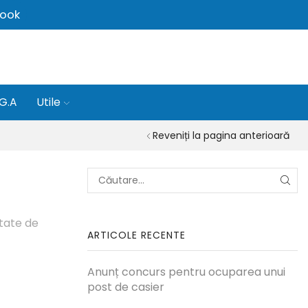
ook
.G.A
Utile
Reveniți la pagina anterioară
CĂU
itate de
ARTICOLE RECENTE
Anunț concurs pentru ocuparea unui
post de casier