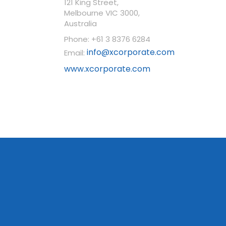
121 King Street,
Melbourne VIC 3000,
Australia
Phone: +61 3 8376 6284
info@xcorporate.com
Email:
www.xcorporate.com