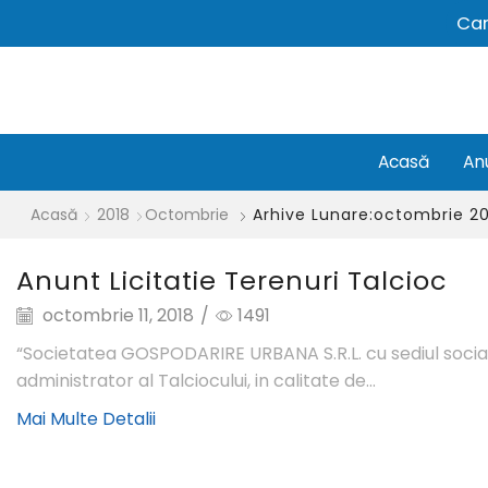
Car
Acasă
An
Acasă
2018
Octombrie
Arhive Lunare:octombrie 2
Anunt Licitatie Terenuri Talcioc
octombrie 11, 2018
/
1491
“Societatea GOSPODARIRE URBANA S.R.L. cu sediul social in
administrator al Talciocului, in calitate de...
Mai Multe Detalii