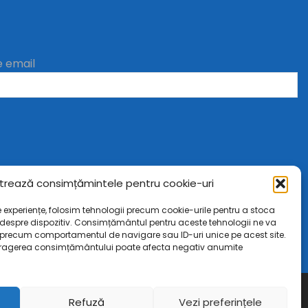
e email
trează consimțămintele pentru cookie-uri
e experiențe, folosim tehnologii precum cookie-urile pentru a stoca
 despre dispozitiv. Consimțământul pentru aceste tehnologii ne va
precum comportamentul de navigare sau ID-uri unice pe acest site.
ragerea consimțământului poate afecta negativ anumite
Refuză
Vezi preferințele