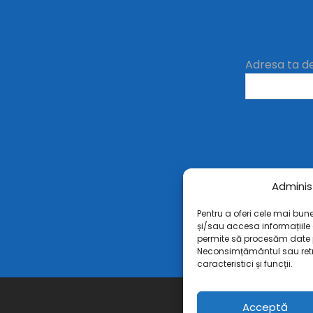
Adresa ta d
Adminis
Pentru a oferi cele mai bun
și/sau accesa informațiile
permite să procesăm date 
Neconsimțământul sau ret
caracteristici și funcții.
Acceptă