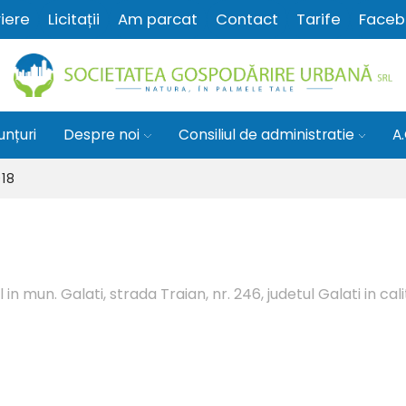
iere
Licitații
Am parcat
Contact
Tarife
Faceb
unțuri
Despre noi
Consiliul de administratie
A
018
 mun. Galati, strada Traian, nr. 246, judetul Galati in cal