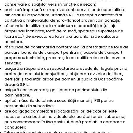
conservare a spațiilor verzi în funcție de sezon;
participă împreună cu reprezentanții serviciilor de specialitate
din cadrul Gospodărire Urbană S.R.L. la recepția cantitativă și
calitativă a materialului dendro-floricol provenit din achiziții;
răspunde de utilizarea la maximum a capacităților (utilaje
proprii sau închiriate, forță de muncă, spații sau suprafețe de
lucru etc.), de executarea la timp a lucrărilor și de calitatea
acestora;
răspunde de confirmarea conform legii a prestațiilor pe foile de
parcurs, bonurile de transport pentru mijloacele de transport
proprii sau închiriate, precum și la autoutilitarele ce deservesc
serviciul;
asigură și răspunde de respectarea prevederilor legale privind
protecția mediului înconjurător și obținerea avizelor de tăieri,
defrișări și toaletări arbori pe domeniul public al Gospodărire
Urbană S.R.L.;
asigură conservarea și gestionarea patrimoniului din
administrare;
aplică măsurile de tehnica securității muncii și PSI pentru
personalul din subordine;
are obligația completării și actualizării, ori de câte ori este
necesar, a atribuțiilor individuale ale lucrătorilor din subordine,
prin consemnarea în fișa postului, după prealabila aprobare a
conducerii;
întocmește pontajele pentru personalul din subordine;