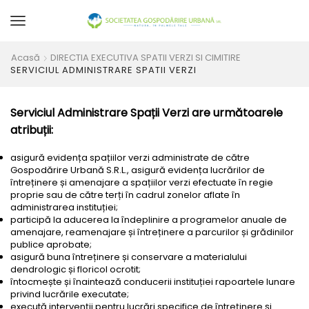
Acasă
DIRECTIA EXECUTIVA SPATII VERZI SI CIMITIRE
SERVICIUL ADMINISTRARE SPATII VERZI
Serviciul Administrare Spații Verzi are următoarele
atribuții:
asigură evidența spațiilor verzi administrate de către
Gospodărire Urbană S.R.L., asigură evidența lucrărilor de
întreținere și amenajare a spațiilor verzi efectuate în regie
proprie sau de către terți în cadrul zonelor aflate în
administrarea instituției;
participă la aducerea la îndeplinire a programelor anuale de
amenajare, reamenajare și întreținere a parcurilor și grădinilor
publice aprobate;
asigură buna întreținere și conservare a materialului
dendrologic și floricol ocrotit;
întocmește și înaintează conducerii instituției rapoartele lunare
privind lucrările executate;
execută intervenții pentru lucrări specifice de întreținere și