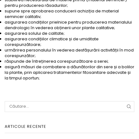
pentru producerea răsadurilor;
supune spre aprobarea conducerii achiziția de material
semincer calitativ;
asigurarea condițiilor prielnice pentru producerea materialului
dendrologic în vederea obținerii unor plante calitative;
asigurarea solului de calitate;
asigurarea condițiilor climatice și de umiditate
corespunzătoare;
urmărirea personalului în vederea desfășurării activității în mod
corespunzător;
răspunde de întreținerea corespunzătoare a serei;
asigură măsuri de combatere a dăunătorilor din sere și a bolilor
la plante, prin aplicarea tratamentelor fitosanitare adecvate și
la timpul oportun;
CĂU
ARTICOLE RECENTE