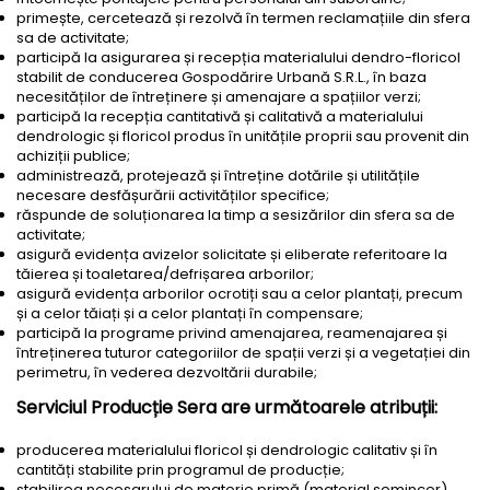
primește, cercetează și rezolvă în termen reclamațiile din sfera
sa de activitate;
participă la asigurarea și recepția materialului dendro-floricol
stabilit de conducerea Gospodărire Urbană S.R.L., în baza
necesităților de întreținere și amenajare a spațiilor verzi;
participă la recepția cantitativă și calitativă a materialului
dendrologic și floricol produs în unitățile proprii sau provenit din
achiziții publice;
administrează, protejează și întreține dotările și utilitățile
necesare desfășurării activităților specifice;
răspunde de soluționarea la timp a sesizărilor din sfera sa de
activitate;
asigură evidența avizelor solicitate și eliberate referitoare la
tăierea și toaletarea/defrișarea arborilor;
asigură evidența arborilor ocrotiți sau a celor plantați, precum
și a celor tăiați și a celor plantați în compensare;
participă la programe privind amenajarea, reamenajarea și
întreținerea tuturor categoriilor de spații verzi și a vegetației din
perimetru, în vederea dezvoltării durabile;
Serviciul Producție Sera are următoarele atribuții:
producerea materialului floricol și dendrologic calitativ și în
cantități stabilite prin programul de producție;
stabilirea necesarului de materie primă (material semincer)