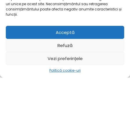
uri unice pe acest site. Neconsimțământul sau retragerea
consimțământului poate afecta negativ anumite caracteristici și
funcții.
Acceptă
Refuză
Vezi preferințele
Politică cookie-uri
Mai mult
Acasă
Mai mult
External