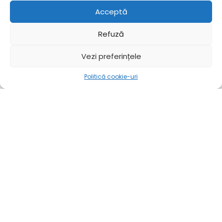
Acceptă
Refuză
Vezi preferințele
Politică cookie-uri
Mai mult
Acasă
Mai mult
External