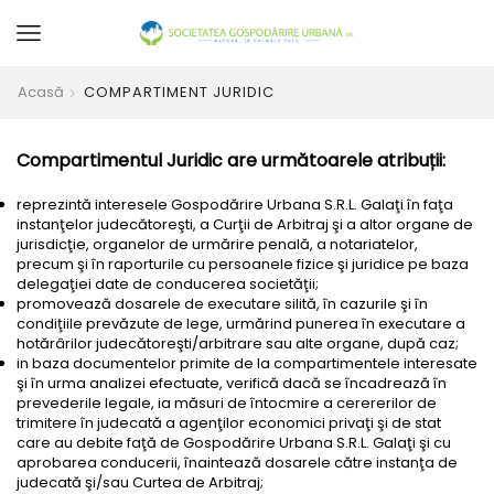
Acasă
COMPARTIMENT JURIDIC
Compartimentul Juridic are următoarele atribuții:
reprezintă interesele Gospodărire Urbana S.R.L. Galaţi în faţa
instanţelor judecătoreşti, a Curţii de Arbitraj şi a altor organe de
jurisdicţie, organelor de urmărire penală, a notariatelor,
precum şi în raporturile cu persoanele fizice şi juridice pe baza
delegaţiei date de conducerea societăţii;
promovează dosarele de executare silită, în cazurile şi în
condiţiile prevăzute de lege, urmărind punerea în executare a
hotărârilor judecătoreşti/arbitrare sau alte organe, după caz;
in baza documentelor primite de la compartimentele interesate
şi în urma analizei efectuate, verifică dacă se încadrează în
prevederile legale, ia măsuri de întocmire a cerererilor de
trimitere în judecată a agenţilor economici privaţi şi de stat
care au debite faţă de Gospodărire Urbana S.R.L. Galaţi şi cu
aprobarea conducerii, înaintează dosarele către instanţa de
judecată şi/sau Curtea de Arbitraj;