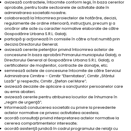
avizează contractele, întocmite conform legii, în baza cererilor
aprobate, pentru toate sectoarele de activitate date în
administrarea societatii noastre;
colaborează la întocmirea proiectelor de hotărâre, decizii,
regulamente de ordine interioară, instrucţiuni, precum şi a
oricăror alte acte cu caracter normative elaborate de către
Gospodărire Urbana S.R.L. Galaţi;
participă şi acţionează în comisiile în către a fost numită prin
decizia Directorului General;
avizează cererile petenţilor privind întocmirea actelor de
concesiune în baza aprobării Primarului municipiului Galaţi, a
Directorului General al Gospodărire Urbana S.R.L. Galaţi, a
certificatelor de moştenitor, contracte de donaţie, etc;
semnează actele de concesiune întocmite de către Serviciul
Administrare Cimitire – Cimitir “Eternitatea”, Cimitir „Sfântul
Lazăr” şi respectiv, Cimitir „Ştefan cel Mare”;
avizează deciziile de aplicare a sancţiunilor persoanelor care
au emis abateri;
avizează cererile pentru atribuirea locurilor de înhumare în
„regim de urgenţă”;
Informează conducerea societatii cu privire la prevederile
actelor normative ce privesc activitatea acesteia;
acordă consultaţii privind interpretarea actelor normative la
cererea compartimentelor interesate;
acordă asistenţă juridică în cadrul programului de relaţii cu