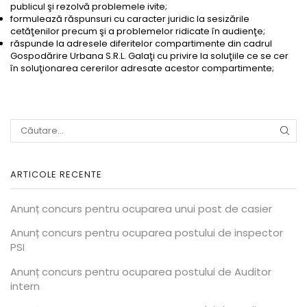
publicul şi rezolvă problemele ivite;
formulează răspunsuri cu caracter juridic la sesizările
cetăţenilor precum şi a problemelor ridicate în audienţe;
răspunde la adresele diferitelor compartimente din cadrul
Gospodărire Urbana S.R.L. Galaţi cu privire la soluţiile ce se cer
în soluţionarea cererilor adresate acestor compartimente;
CĂU
ARTICOLE RECENTE
Anunț concurs pentru ocuparea unui post de casier
Anunț concurs pentru ocuparea postului de inspector
PSI
Anunț concurs pentru ocuparea postului de Auditor
intern