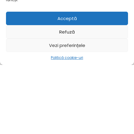
Acceptă
Refuză
Vezi preferințele
Politică cookie-uri
Mai mult
Acasă
Mai mult
External