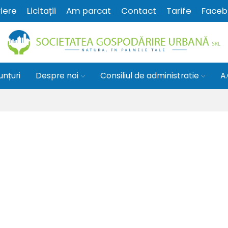
iere
Licitații
Am parcat
Contact
Tarife
Faceb
unțuri
Despre noi
Consiliul de administratie
A