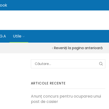
ook
.G.A
Utile
Reveniți la pagina anterioară
CĂU
ARTICOLE RECENTE
Anunț concurs pentru ocuparea unui
post de casier