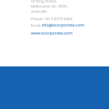
121 King Street,
Melbourne VIC 3000,
Australia
Phone: +61 3 8376 6284
info@xcorporate.com
Email:
www.xcorporate.com