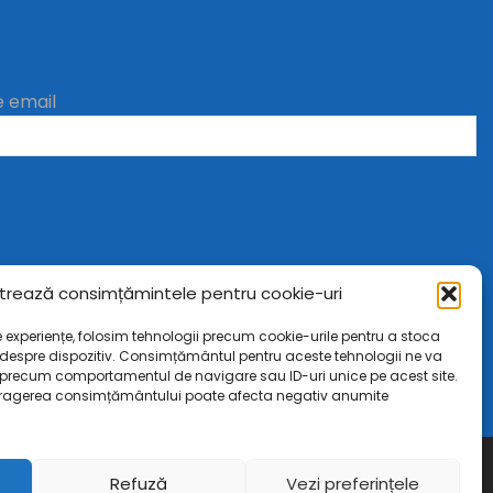
e email
trează consimțămintele pentru cookie-uri
e experiențe, folosim tehnologii precum cookie-urile pentru a stoca
 despre dispozitiv. Consimțământul pentru aceste tehnologii ne va
precum comportamentul de navigare sau ID-uri unice pe acest site.
ragerea consimțământului poate afecta negativ anumite
Refuză
Vezi preferințele