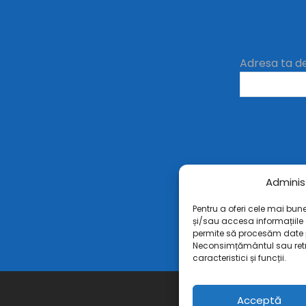
Adresa ta d
Adminis
Pentru a oferi cele mai bun
și/sau accesa informațiile
permite să procesăm date 
Neconsimțământul sau ret
caracteristici și funcții.
Acceptă