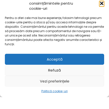
consimțămintele pentru
cookie-uri
Pentru a oferi cele mai bune experiențe, folosim tehnologii precum
cookie-urile pentru a stoca și/sau accesa informațiile despre
dispozitiv. Consimțământul pentru aceste tehnologii ne va permite
să procesăm date precum comportamentul de navigare sau ID-
uri unice pe acest site. Neconsimțământul sau retragerea
consimțământului poate afecta negativ anumite caracteristici și
funcții.
Acceptă
Refuză
Vezi preferințele
Politică cookie-uri
Mai mult
Acasă
Mai mult