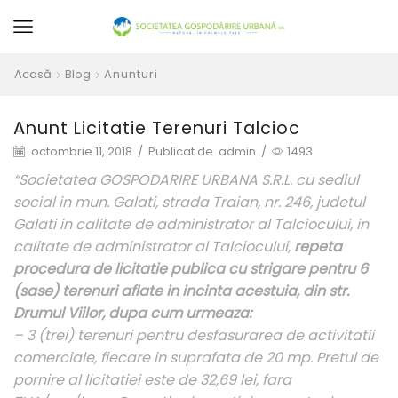
Acasă
Blog
Anunturi
Anunt Licitatie Terenuri Talcioc
octombrie 11, 2018
/
Publicat de
admin
/
1493
“Societatea GOSPODARIRE URBANA S.R.L. cu sediul
social in mun. Galati, strada Traian, nr. 246, judetul
Galati in calitate de administrator al Talciocului, in
calitate de administrator al Talciocului,
repeta
procedura de licitatie publica cu strigare pentru 6
(sase) terenuri aflate in incinta acestuia, din str.
Drumul Viilor, dupa cum urmeaza:
– 3 (trei) terenuri pentru desfasurarea de activitatii
comerciale, fiecare in suprafata de 20 mp. Pretul de
pornire al licitatiei este de 32,69 lei, fara