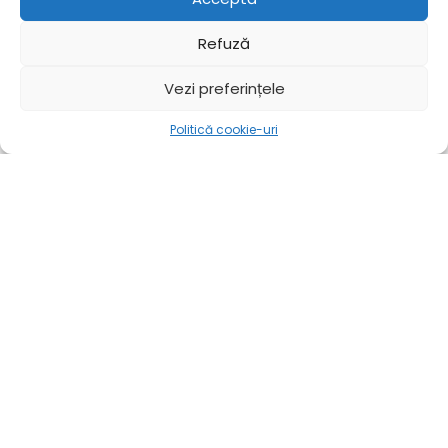
Refuză
Vezi preferințele
Contact
Politică cookie-uri
Mai mult
Acasă
Mai mult
📞 Dispecerat Parcări: 0757 039 930
💳 Casierie (Plăți): 0757 039 939
🏢 Secretariat: 0236 472 969
📠 Fax: 0236 477 102
✉️ E-mail:
secretariat@gospodarire-urbana.ro