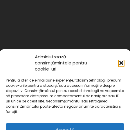
Administrează
consimțămintele pentru
cookie-uri
Pentru a oferi cele mai bune experiențe, folosim tehnologii precum
cookie-urile pentru a stoca și/sau accesa informațiile despre
dispozitiv. Consimțământul pentru aceste tehnologii ne va permite
să procesăm date precum comportamentul de navigare sau ID-
uri unice pe acest site. Neconsimțământul sau retragerea
External
consimțământului poate afecta negativ anumite caracteristici și
funcții.
Acceptă