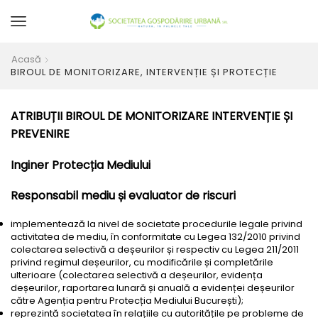
Acasă
BIROUL DE MONITORIZARE, INTERVENȚIE ȘI PROTECȚIE
ATRIBUȚII BIROUL DE MONITORIZARE INTERVENȚIE ȘI
PREVENIRE
Inginer Protecția Mediului
Responsabil mediu și evaluator de riscuri
implementează la nivel de societate procedurile legale privind
activitatea de mediu, în conformitate cu Legea 132/2010 privind
colectarea selectivă a deșeurilor și respectiv cu Legea 211/2011
privind regimul deșeurilor, cu modificările și completările
ulterioare (colectarea selectivă a deșeurilor, evidența
deșeurilor, raportarea lunară și anuală a evidenței deșeurilor
către Agenția pentru Protecția Mediului București);
reprezintă societatea în relațiile cu autoritățile pe probleme de