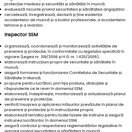
protecției mediului și securității și sănătății în muncă;
evaluează riscurile privind securitatea și sănătatea angajaților;
cercetează, înregistrează, declară și ține evidența
accidentelor de muncă și a bolilor profesionale, a accidentelor
tehnice și a avariilor;
Inspector SSM
organizează, coordonează și monitorizează activitățile de
prevenire și protecție, în conformitate cu legislația specifică în
vigoare (Legea nr. 319/2006 și H.G. nr. 1.425/2006);
elaborează instrucțiuni proprii de securitate și sănătate în
muncă;
asigură formarea și funcționarea Comitetului de Securitate și
Sănătate în Muncă;
propune pentru lucrători, prin fișa postului, atribuțiile și
răspunderile ce le revin în domeniul SSM;
elaborează, îndeplinește, monitorizează și actualizează planul
de prevenire și protecție;
verifică însușirea și aplicarea măsurilor prevăzute în planul de
prevenire și protecție și în instrucțiunile proprii;
elaborează tematici pentru toate fazele de instruire și asigură
instruirea lucrătorilor în domeniul SSM;
asigură controlul și respectarea reglementărilor legislative în
vigoare privind securitatea și sănătatea în muncă;