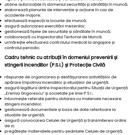
obține autorizațiile în domeniul securității și sănătății în muncă;
elaborează planurile de intervenție și acțiune în caz de
accidente majore;
efectuează inspecții la locurile de muncă;
asigură autorizarea exercitării meseriilor;
gestionează fișele de securitate și sănătate în muncă;
colaborează cu Inspectoratul Teritorial de Muncă;
urmărește efectuarea controlului medical la angajare și
controlul periodic;
Cadru tehnic cu atribuții în domeniul prevenirii și
stingerii incendiilor (P.S.I.) și Protecție Civilă
răspunde de organizarea și desfășurarea activităților de
apărare împotriva incendiilor și situațiilor de urgență;
asigură legătura dintre Inspectoratul pentru Situații de Urgență
„Eremia Grigorescu” și societate pe linie P.S.I.;
întocmește referate pentru dotarea cu materiale necesare
stingerii incendiilor;
gestionează documentele și baza de date referitoare la
situațiile de urgență;
asigură convocarea Celulei de Urgență și transmiterea ordinii
de zi;
pregătește materialele pentru ședințele Celulei de Urgență;