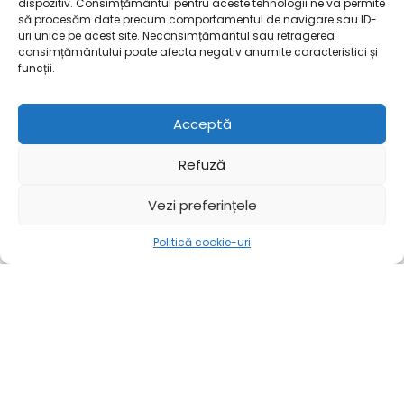
dispozitiv. Consimțământul pentru aceste tehnologii ne va permite
să procesăm date precum comportamentul de navigare sau ID-
uri unice pe acest site. Neconsimțământul sau retragerea
consimțământului poate afecta negativ anumite caracteristici și
funcții.
Acceptă
Refuză
Vezi preferințele
Politică cookie-uri
Mai mult
Acasă
Mai mult