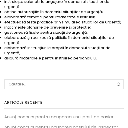
instruiește salariații la angajare în domeniul situațiilor de
urgență;
obține autorizațiile în domeniul situațiilor de urgență;
elaborează tematici pentru toate fazele instruirii;
efectuează teste practice prin simularea situațiilor de urgență;
întocmește planurile de prevenire și protecție;
gestionează fișele pentru situații de urgență;
elaborează și realizează politicile în domeniul situațiilor de
urgență;
elaborează instrucțiunile proprii în domeniul situațiilor de
urgență;
asigură materialele pentru instruirea personalului;
CĂU
ARTICOLE RECENTE
Anunț concurs pentru ocuparea unui post de casier
Anunț concurs pentru ocuparea postului de inspector