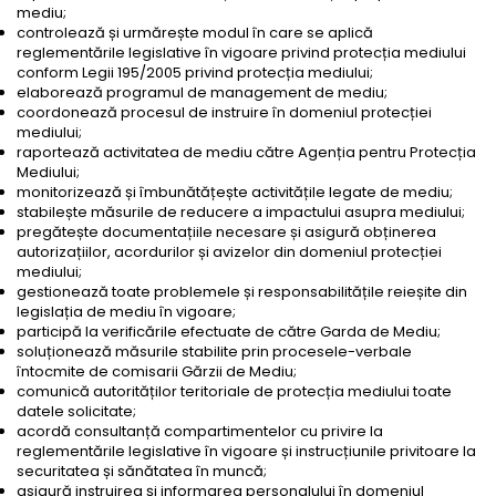
mediu;
controlează și urmărește modul în care se aplică
reglementările legislative în vigoare privind protecția mediului
conform Legii 195/2005 privind protecția mediului;
elaborează programul de management de mediu;
coordonează procesul de instruire în domeniul protecției
mediului;
raportează activitatea de mediu către Agenția pentru Protecția
Mediului;
monitorizează și îmbunătățește activitățile legate de mediu;
stabilește măsurile de reducere a impactului asupra mediului;
pregătește documentațiile necesare și asigură obținerea
autorizațiilor, acordurilor și avizelor din domeniul protecției
mediului;
gestionează toate problemele și responsabilitățile reieșite din
legislația de mediu în vigoare;
participă la verificările efectuate de către Garda de Mediu;
soluționează măsurile stabilite prin procesele-verbale
întocmite de comisarii Gărzii de Mediu;
comunică autorităților teritoriale de protecția mediului toate
datele solicitate;
acordă consultanță compartimentelor cu privire la
reglementările legislative în vigoare și instrucțiunile privitoare la
securitatea și sănătatea în muncă;
asigură instruirea și informarea personalului în domeniul