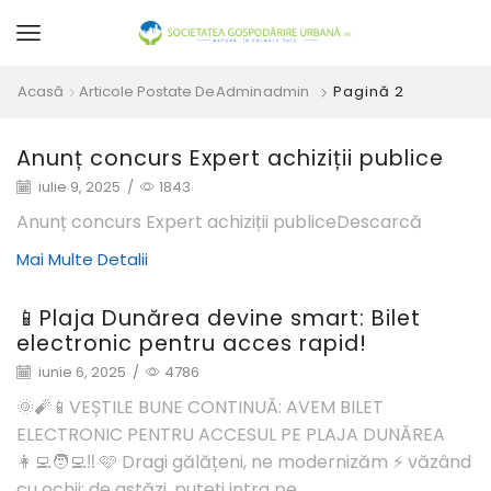
Acasă
Articole Postate De
Admin
Admin
Pagină 2
Anunț concurs Expert achiziții publice
iulie 9, 2025
/
1843
Anunț concurs Expert achiziții publiceDescarcă
Mai Multe Detalii
📱Plaja Dunărea devine smart: Bilet
electronic pentru acces rapid!
iunie 6, 2025
/
4786
🌞🧨📱VEȘTILE BUNE CONTINUĂ: AVEM BILET
ELECTRONIC PENTRU ACCESUL PE PLAJA DUNĂREA
👩‍💻🧑‍💻‼️ 🩷 Dragi gălățeni, ne modernizăm ⚡️ văzând
cu ochii: de astăzi, puteți intra pe...