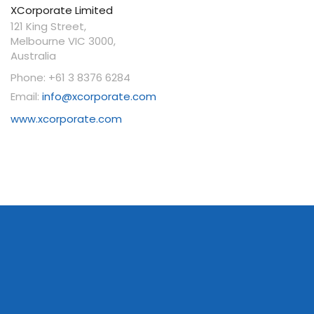
XCorporate Limited
121 King Street,
Melbourne VIC 3000,
Australia
Phone: +61 3 8376 6284
Email:
info@xcorporate.com
www.xcorporate.com