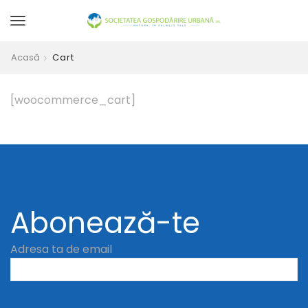
Acasă
Cart
[woocommerce_cart]
Abonează-te
Adresa ta de email