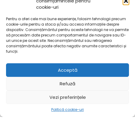
consimțămintele pentru
cookie-uri
Pentru a oferi cele mai bune experiențe, folosim tehnologii precum
cookie-urile pentru a stoca și/sau accesa informațiile despre
Contact
dispozitiv. Consimțământul pentru aceste tehnologii ne va permite
să procesăm date precum comportamentul de navigare sau ID-
📞 Dispecerat Parcări: 0757 039 930
uri unice pe acest site. Neconsimțământul sau retragerea
💳 Casierie (Plăți): 0757 039 939
consimțământului poate afecta negativ anumite caracteristici și
funcții.
🏢 Secretariat: 0236 472 969
📠 Fax: 0236 477 102
Acceptă
✉️ E-mail:
secretariat@gospodarire-urbana.ro
Refuză
Vezi preferințele
Politică cookie-uri
Mai mult
Acasă
Mai mult
Copyright © 2023
XStore theme
. Created by 8theme -
WordPress WooCommerce themes
.